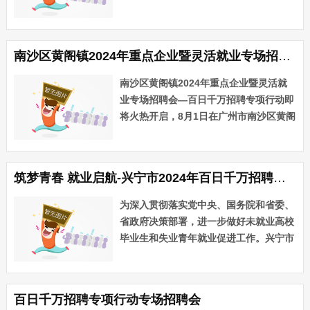
12、广州市富荣丰
星期五）16:00-20:00 活动地点观澜湖新
橡胶企业有限公司
城连廊下方地铁：4号线-观澜湖地铁站C2
13、广州瑞格尔电
口公交···...
子有限公司
南沙区黄阁镇2024年重点企业暨灵活就业专场招聘会—百日千万招聘专项行动
14、广州庆达汽车
零部件有限公司
南沙区黄阁镇2024年重点企业暨灵活就
15、广州花都区汇
业专场招聘会—百日千万招聘专项行动即
龙皮件有限公司
将火热开启，8月1日在广州市南沙区黄阁
16、广州安柔新材
料科技有限公司
镇麒麟广场与你不见不散，欢迎各用人单
17、中创（广东）
位和广大求职者参加！活动亮点企业优
数字技术有限公司
质，工种多样本次招聘会汇聚了线上线下
18、广州市威柏乐
筑梦青春 就业启航-兴宁市2024年百日千万招聘专项行动暨离校未就业高校毕业生现场招聘会
多家优质企业，提供多个···...
器制造有限公司
为深入贯彻落实党中央、国务院和省委、
网站简历投递
请
省政府决策部署，进一步做好未就业高校
扫描下方二维码
毕业生和失业青年就业促进工作。兴宁市
人力资源和社会保障局定于2024年8月3
日下午在明珠文化广场举办“筑梦青春 就
业启航-兴宁市2024年百日千万招聘专项
百日千万招聘专项行动专场招聘会
行动···...