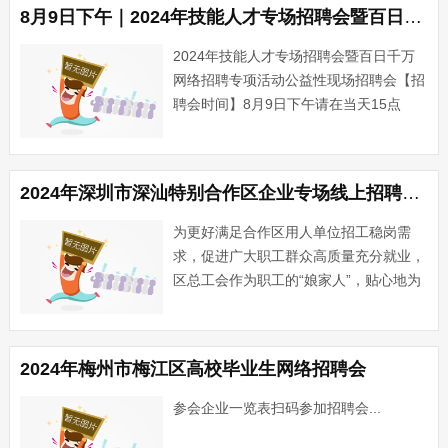
市港口镇退役军人服务中心中山市港口镇
8月9日下午｜2024年技能人才专场招聘会暨百日千万网络招聘专项活动公益性现场招聘会
工商联(商···...
2024年技能人才专场招聘会暨百日千万
网络招聘专项活动公益性现场招聘会【招
聘会时间】8月9日下午请在当天15点
前，赶到会场主办单位：南湾街道办事处
公益招聘、求职免费【招聘会地点】深圳
市龙岗区南湾街道东部星悦天地广场导
2024年深圳市深汕特别合作区企业专场线上招聘会(第4期)
航：东部星悦天地地铁：3···...
为更好满足合作区用人单位招工稳岗需
求，促进广大职工群众高质量充分就业，
区总工会作为职工的“娘家人”，贴心地为
大家搜罗了大量本地企业招聘信息，帮助
有求职意愿的职工通过平台尽快实现就
业。众多岗位总有一个适合你!深圳市深
2024年梅州市梅江区高校毕业生网络招聘会
汕特别合作区景城环境科技有···...
参会企业一览表扫码参加招聘会...