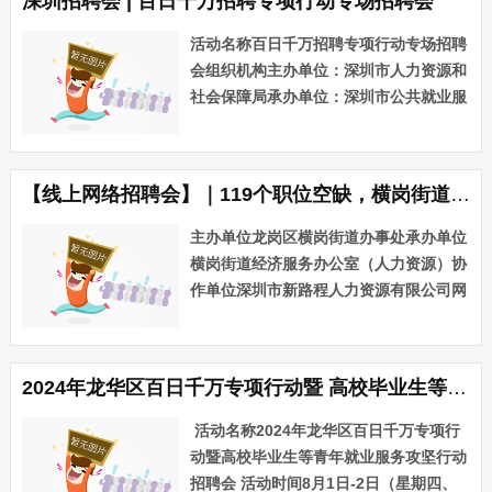
深圳招聘会 | 百日千万招聘专项行动专场招聘会
都区定于8月21
东）有限公司
2、罗特利（广州）
日花都区百日千
活动名称百日千万招聘专项行动专场招聘
科技有限公司
万招聘专项行动
会组织机构主办单位：深圳市人力资源和
3、广州和信实业有
之促进离校未就
社会保障局承办单位：深圳市公共就业服
限责任公司
业高校毕业生就
务中心活动规模60+家参会企业（综合
4、广州市梦采生物
业招聘会。多家
科技有限公司
场）活动时间8月28日（周三）上午9:00-
优质企业提供数
5、高和（广州）投
12:00活动地点福田区八卦二路劳动就业
【线上网络招聘会】｜119个职位空缺，横岗街道50+企业在线招
百个岗位，欢迎
资顾问有限公司
大厦二楼招聘···...
6、广州市融畅按揭
广大求职朋友应
主办单位龙岗区横岗街道办事处承办单位
服务有限公司
聘！具体时间、
7、广州华钜君悦酒
横岗街道经济服务办公室（人力资源）协
地点时间：
店有限公司
作单位深圳市新路程人力资源有限公司网
202···...
8、广州安彤实业有
络招聘会概况（一）招聘会名称横岗街道
限公司
2024年“重点用工企业”专场招聘会暨百
9、广州市晶鑫光电
日千万网络招聘专项活动（二）招聘会时
科技有限公司
2024年龙华区百日千万专项行动暨 高校毕业生等青年 就业服务攻坚行动招聘会
间2024年8月1日···...
10、广州筑梦灯光
设备有限公司
活动名称2024年龙华区百日千万专项行
11、广州市倩采化
动暨高校毕业生等青年就业服务攻坚行动
妆品有限公司
招聘会 活动时间8月1日-2日（星期四、